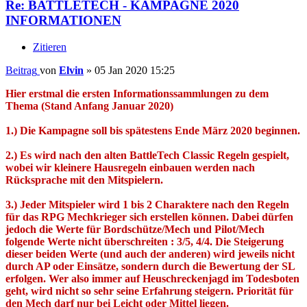
Re: BATTLETECH - KAMPAGNE 2020
INFORMATIONEN
Zitieren
Beitrag
von
Elvin
»
05 Jan 2020 15:25
Hier erstmal die ersten Informationssammlungen zu dem
Thema (Stand Anfang Januar 2020)
1.) Die Kampagne soll bis spätestens Ende März 2020 beginnen.
2.) Es wird nach den alten BattleTech Classic Regeln gespielt,
wobei wir kleinere Hausregeln einbauen werden nach
Rücksprache mit den Mitspielern.
3.) Jeder Mitspieler wird 1 bis 2 Charaktere nach den Regeln
für das RPG Mechkrieger sich erstellen können. Dabei dürfen
jedoch die Werte für Bordschütze/Mech und Pilot/Mech
folgende Werte nicht überschreiten : 3/5, 4/4. Die Steigerung
dieser beiden Werte (und auch der anderen) wird jeweils nicht
durch AP oder Einsätze, sondern durch die Bewertung der SL
erfolgen. Wer also immer auf Heuschreckenjagd im Todesboten
geht, wird nicht so sehr seine Erfahrung steigern. Priorität für
den Mech darf nur bei Leicht oder Mittel liegen.