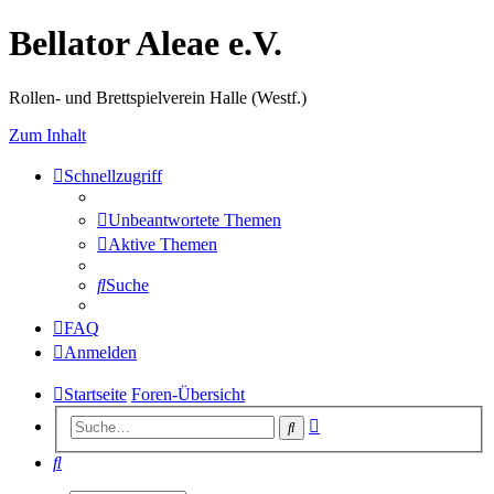
Bellator Aleae e.V.
Rollen- und Brettspielverein Halle (Westf.)
Zum Inhalt
Schnellzugriff
Unbeantwortete Themen
Aktive Themen
Suche
FAQ
Anmelden
Startseite
Foren-Übersicht
Erweiterte
Suche
Suche
Suche