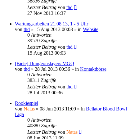
38836
Zugriffe
Letzter Beitrag
von
thd
27 Nov 2013 16:37
Wartungsarbeiten 21.08.13, 1 - 5 Uhr
von
thd
»
15 Aug 2013 00:03
» in
Website
0
Antworten
39570
Zugriffe
Letzter Beitrag
von
thd
15 Aug 2013 00:03
[Biete] Dungeonslayers MGQ
von
thd
»
28 Jul 2013 00:36
» in
Kontaktbörse
0
Antworten
38311
Zugriffe
Letzter Beitrag
von
thd
28 Jul 2013 00:36
Rookiespiel
von
Natas
»
08 Jun 2013 11:09
» in
Bellator Blood Bowl
Liga
0
Antworten
40880
Zugriffe
Letzter Beitrag
von
Natas
08 Jun 2013 11:09