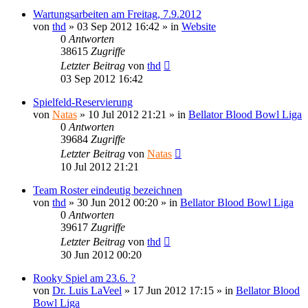
Wartungsarbeiten am Freitag, 7.9.2012
von
thd
»
03 Sep 2012 16:42
» in
Website
0
Antworten
38615
Zugriffe
Letzter Beitrag
von
thd
03 Sep 2012 16:42
Spielfeld-Reservierung
von
Natas
»
10 Jul 2012 21:21
» in
Bellator Blood Bowl Liga
0
Antworten
39684
Zugriffe
Letzter Beitrag
von
Natas
10 Jul 2012 21:21
Team Roster eindeutig bezeichnen
von
thd
»
30 Jun 2012 00:20
» in
Bellator Blood Bowl Liga
0
Antworten
39617
Zugriffe
Letzter Beitrag
von
thd
30 Jun 2012 00:20
Rooky Spiel am 23.6. ?
von
Dr. Luis LaVeel
»
17 Jun 2012 17:15
» in
Bellator Blood
Bowl Liga