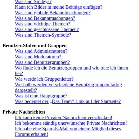
Was sind Smileys?
Kann ich Bilder in meine Beiträge einfügen?
Was sind globale Bekanntmachungen?
Was sind Bekanntmachungen?
Was sind wichtige Themen?
Was sind geschlossene Themen?
Was sind Themen-Symbole?
Benutzer-Stufen und Gruppen
Was sind Administratoren?
Was sind Moderatoren?
Was sind Benutzergruppen?
Wo finde ich die Benutzergruppen und wie trete ich ihnen
bei?
Wie werde ich Gruppenleiter?
Weshalb werden verschiedene Benutzergruppen farbig
dargestellt?
Was ist eine Hauptgruppe?
Was bedeutet der „Das Team“-Link auf der Startseite?
Private Nachrichten
Ich kann keine Privaten Nachrichten verschicken!
Ich bekomme ständig unerwünschte Private Nachrichten!
Ich habe eine Spam-E-Mail von einem Mitglied dieses
Forums erhalten!